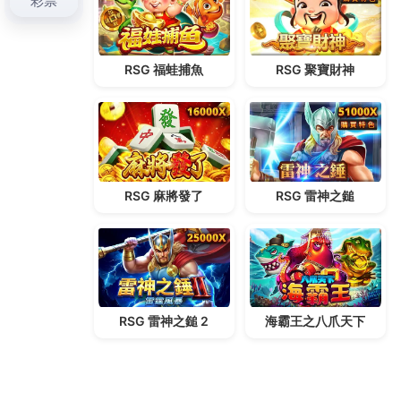
穆雷秀自拋自灌大風車 金塊教頭強調不給復出壓力
專家評估湖人交易態勢 波格丹諾維奇為潛在目標
格林喊證明沒杜蘭特也能奪冠 伊古達拉曝勇士心態
轉折
太陽痛宰黃蜂34分 畢永柏讚球隊滿滿正能量
柯瑞紀錄夜不留憾 勇士末節火力全開斬斷爵士6連
勝
格林解除隔離回歸勇士 預計4日對熱火復出
巴特勒錯失關鍵追平機會 國王驚險守勝氣走熱火
布朗轟50分創生涯新高 綠衫軍延長賽力退魔術