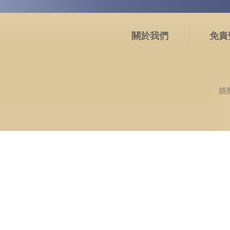
我們需要的是懂得變通，攻擊的瞬間
而後以中位數為底子，慢慢上行。
也能夠以中位數為底子，以略高於中
們瘋玩團隊核心觀念。
結論
其實
百家樂
有很多的策略手段，有檯
念與投注策略，很多時候技巧也是因
適合自己的樣子，篩選幾個適用你的
自己的
歐冠杯下注技巧
！
延伸學習
百家樂到底有那些技巧可以用？總彙整
有聽過奧斯卡研磨投注法嗎？提升百家
集結所有百家樂高手的智慧，全都在這