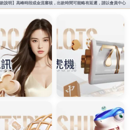
娛樂城
娛樂城推薦
娛樂城註冊送
娛樂城賺錢
德州撲克
百家樂
歐冠盃足球下注
教學
百家樂賺錢
歐冠盃足
運彩分析
球預測
瘋玩熱門標籤
娛樂城
娛樂城
博富定律
大老二
推薦
娛樂城註冊送
娛
樂城賺錢
德州撲克
德州撲克技巧
德州撲
百家樂
百家樂 切牌
克洗牌
德州撲克術語
百家
歐冠杯下注
百家樂必勝公式
樂削牌
歐冠盃
技巧
百家樂投注策略