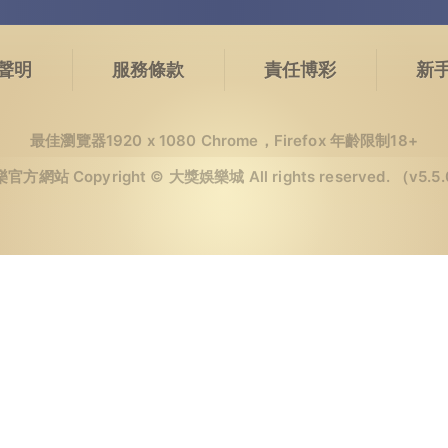
不一定就要打到高段位，其實打到中位也足夠，
位數的注碼平注推動即可，這非常重要，這是我
面上跟檯面下，至於你看得到的也只能靠基本觀
人而異，我們提供基礎樣貌供玩家讀者自由變種
方式才是必勝的秘招，希望大家都能夠找到屬於
與獨家技巧教學都看這篇
樂遊戲體驗最高境界！
篇歐冠盃足球下注教學精華！