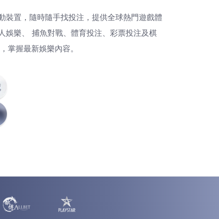
2022 獨家釋出！如何破解線上百家
樂詐騙？
2022 百家樂斷尾求勝敗法
2022 百家樂堅持向前勝敗法
2022 百家樂最新奧斯卡研磨投注法
(Oscar‘s Grin)
2022 玩百家樂除了技術，還要賭運
嗎？
2022 線上百家樂破解完整教學
2022 最新歐冠杯下注技巧！限時公
開賺錢手法
追蹤FB粉絲團