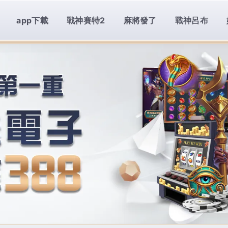
最新文章
要訣
佈 如何線上百家樂破解詐騙？除了讓大家可以熟知百家樂
勝要訣分享給各位，這些都是經過我們團隊試驗過後，對玩家