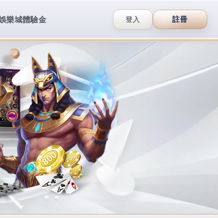
娛樂城推薦
瘋玩熱門分類
百
娛樂城
娛樂城推薦
娛樂城註冊送
娛樂城賺錢
德州撲克
家樂
百家樂教學
百家樂賺錢
百