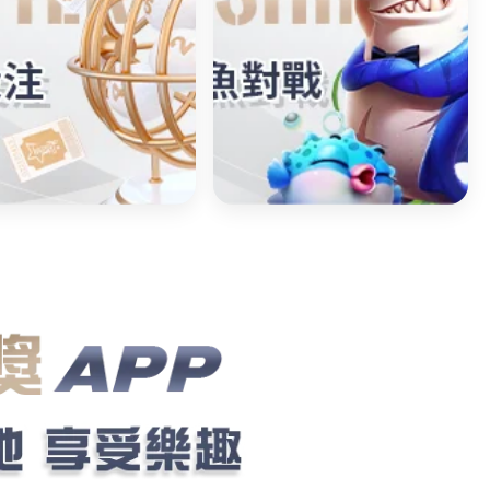
分析
鬥地主
麻將
精選文章推薦
2022 百家樂10個技巧！玩家必備贏錢密技
2022 百家樂投注策略應用
2022 百家樂致勝法則！就靠這投注策略要訣
2022 獨家釋出！如何破解線上百家樂詐騙？
2022 百家樂斷尾求勝敗法
2022 百家樂堅持向前勝敗法
2022 百家樂最新奧斯卡研磨投注法(Oscar‘s
Grin)