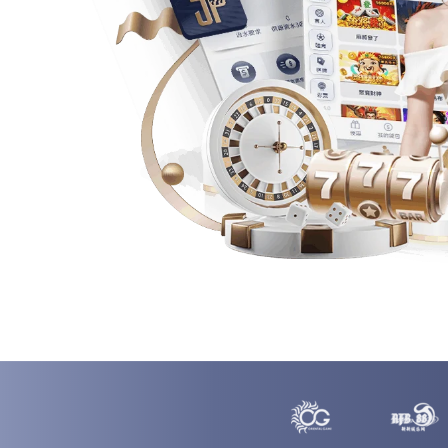
...看更多
百家樂賭場趣聞：吃虧就是佔便宜
財神娛樂城
2020 年 6 月 4 日
上午 12:15
百家樂趣事 百家樂賭場趣聞 ( 3 ) 百家樂玩庒、閒
觀察了一個星期，各大賭場逛了幾大圈之後，發現幾
...看更多
百家樂賭場趣聞：請鬼開藥單
財神娛樂城
2020 年 6 月 4 日
上午 12:10
百家樂趣事 百家樂賭場趣聞 ( 2 ) 在國際百家樂賭
背，只要和他對賭肯定贏。 於是緊跟在後把他當「明燈
...看更多
百家樂賭場趣聞：聰明人幹傻事，傻的可