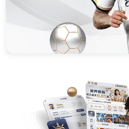
百家樂 5 聚大運 8 大招財大公開 在2021年，按
沒有說的 20 % 就是運氣，但是有許多人不願意承
城》也
...看更多
2022 線上百家樂破解完整教學
財神娛樂城
2020 年 9 月 9 日
上午 7:03
百家樂破解玩法大公開 就在 2021 年 1 月之際
相抄襲且學習價值不高，內涵娛樂城廣告居多，影響讀者
破解玩法
...看更多
2022 玩百家樂「常勝經驗六堂課」
財神娛樂城
2020 年 9 月 4 日
上午 3:56
新版百家樂不藏私 6 招職業攻略 《財神娛樂城》團隊
的在博弈平台遊走，為了就是產出更有利於讀者學習
點」，我們分為兩組