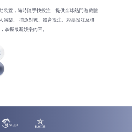
2022 玩百家樂除了技術，還要賭運嗎？
2022 線上百家樂破解完整教學
2022 最新百家樂技巧！限時公開賺錢手法
追蹤FB粉絲團