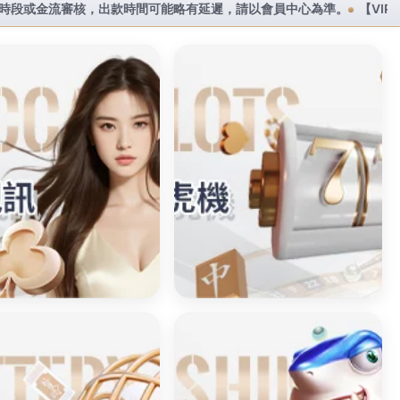
運彩分析
家樂預測
瘋玩熱門標籤
娛樂城
娛樂城推薦
博富定律
大老二
娛樂城註冊送
娛樂城賺錢
百家
德州撲克
德州撲克技巧
德州撲克洗牌
德州撲克術語
樂
百家
百家樂必勝公式
百家樂 切牌
百家樂削牌
百家樂教
樂技巧
百家樂投注策略
學
百家樂玩法
百家
百家樂 禁忌
百家樂看路法
百家樂觀
百家樂 經驗
百家樂規則
樂算牌
百家樂賺錢
念
百家樂贏錢公式
百家
運彩
運彩
賭博
樂預測
線上百家樂