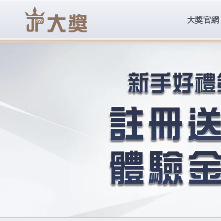
娛樂城
財神娛樂城
/
百家樂 經驗
2022 百家樂致勝法則！就靠這投注策略
財神娛樂城
2020 年 9 月 15 日
上午 5:41
百家樂經驗法則分享 《財神娛樂城》在2021年，發
箇中原理以外，還有這 3 大投注策略以及 3 大致
最有助益能在第
...看更多