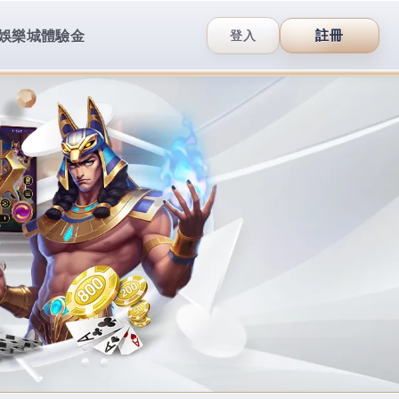
娛樂城推薦
瘋玩熱門分類
百
娛樂城
娛樂城推薦
娛樂城註冊送
娛樂城賺錢
德州撲克
家樂
百家樂教學
百家樂賺錢
百