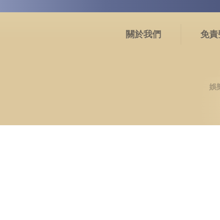
伸卡球完蛋了嗎？ 前塞揚獎得主絕活成去
財神娛樂城
2022 年 1 月 3 日
下午 1:45
新的一年到來，按照慣例，大聯盟官網回顧了去年一
（Aroldis Chapman）超越人體極限的快速球、狄
拿手的快
...看更多
共通點不只二刀流！日媒：大谷、魯斯是
財神娛樂城
2022 年 1 月 3 日
下午 1:44
說起大谷翔平和「棒球之神」貝比魯斯（Babe Ru
到什麼嗎？日本媒體《日刊體育》駐美記者水次祥子
績，成為另類「疫代英
...看更多
巴特勒錯失關鍵追平機會 國王驚險守勝氣
財神娛樂城
2022 年 1 月 3 日
下午 1:44
巴特勒（Jimmy Butler）傷癒歸隊後立刻進入狀