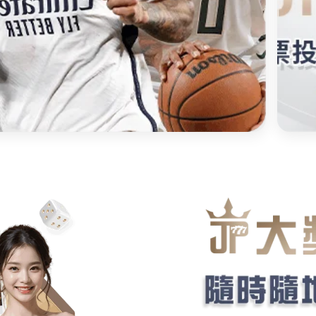
教練丘昌榮首次參與球隊訓練，邁出領軍第1步；富邦集
一年度勝率達到5成是2019年陳連宏領軍時期，丘昌榮能
節待定
致有譜，其中包括傳出延攬出自阪神虎隊的平野惠一，兄
約細節仍需討論，不便對外說明，預計會在9日以後公
有望加盟大都會
強打索托（Juan Soto）年僅15歲的弟弟埃利安（Elian
自己穿著大都會隊練習衣訓練的影片，彷彿間接證