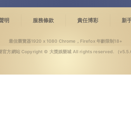
年最廢投球
整季最刁鑽的球路。許多熟悉的名字像是火球男查普曼
葛隆（Jacob deGrom）比速球還快的滑球或是大谷翔平
「疫代英雄」
th）的共通點，除了兩人都以「二刀流」著稱外，你還能想
報導，其實兩人都是在「疫情」肆虐的當代繳出亮眼的成
走熱火
態，不只率熱火勇奪3連勝，近2戰更是先繳生涯新高15助