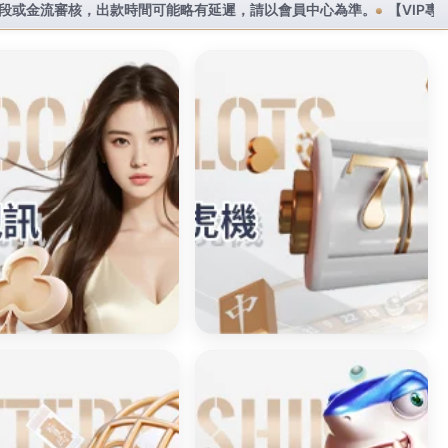
運彩分析
家樂預測
瘋玩熱門標籤
娛樂城
娛樂城推薦
博富定律
大老二
娛樂城註冊送
娛樂城賺錢
百家
德州撲克
德州撲克技巧
德州撲克洗牌
德州撲克術語
樂
百家
百家樂必勝公式
百家樂 切牌
百家樂削牌
百家樂教
樂技巧
百家樂投注策略
學
百家樂玩法
百家
百家樂 禁忌
百家樂看路法
百家樂觀
百家樂 經驗
百家樂規則
樂算牌
百家樂賺錢
念
百家樂贏錢公式
百家
運彩
運彩
賭博
樂預測
線上百家樂