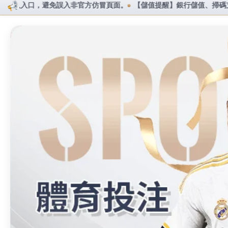
歐冠盃足球下注教學精華彙整
歐冠盃足球下注教學全指南
百家樂玩法投注教學
大型及迷你型百家樂賭桌
切牌或割牌
削牌或銷牌
百家樂賠率與機率
百家樂賠率
百家樂機率
百家樂補牌規則
百家樂加碼、墊腳石觀念
百家樂加碼
百家樂墊腳石
歐冠盃足球下注教學必讀精華文章
歐冠盃足球下注教學觀念基礎學習
歐冠杯下注技巧教學