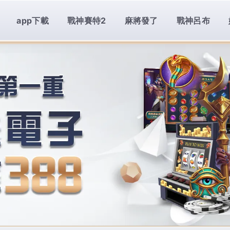
/
歐冠盃足球下注教學大全