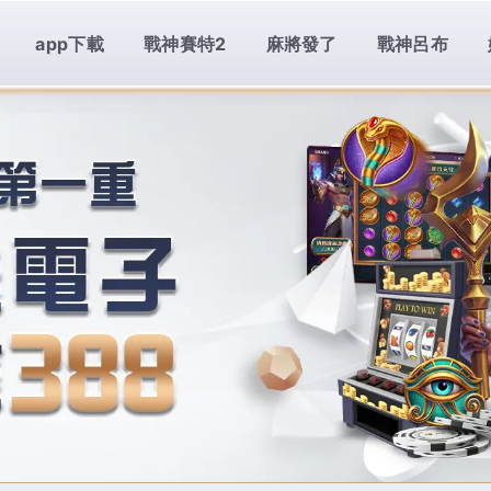
最新文章
他是公正的、不會作弊的以取信賭客。老祖宗說 : 「十賭
漫長賭的生涯南征北討繞著地球賭，見識過也碰過不少 「不