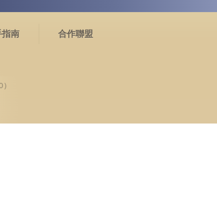
好站連結
百家樂
百家樂教學
百家樂預測
百家樂賺錢
百