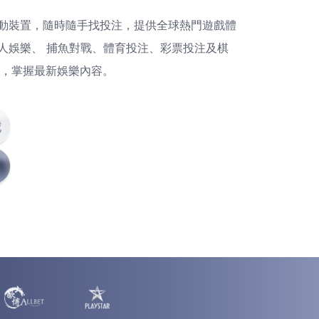
2022 玩百家樂除了技術，還要賭運嗎？
2022 線上百家樂破解完整教學
2022 最新百家樂技巧！限時公開賺錢手法
追蹤FB粉絲團